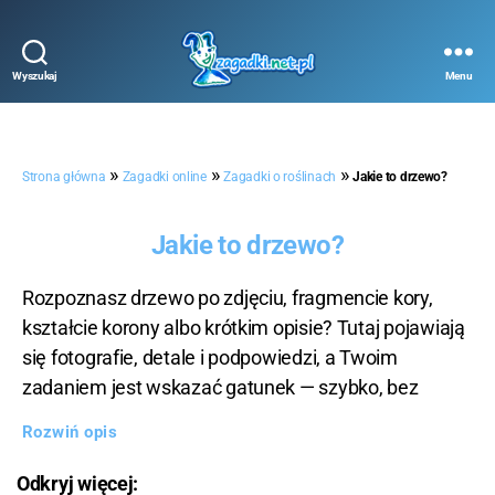
Wyszukaj
Menu
Zagadki
online
»
»
»
Strona główna
Zagadki online
Zagadki o roślinach
Jakie to drzewo?
Jakie to drzewo?
Rozpoznasz drzewo po zdjęciu, fragmencie kory,
kształcie korony albo krótkim opisie? Tutaj pojawiają
się fotografie, detale i podpowiedzi, a Twoim
zadaniem jest wskazać gatunek — szybko, bez
googlowania i bez drugiej szansy. To gra dla tych,
Rozwiń opis
którzy wierzą, że potrafią odróżnić lipę od klonu
nawet po zmroku.
Odkryj więcej: