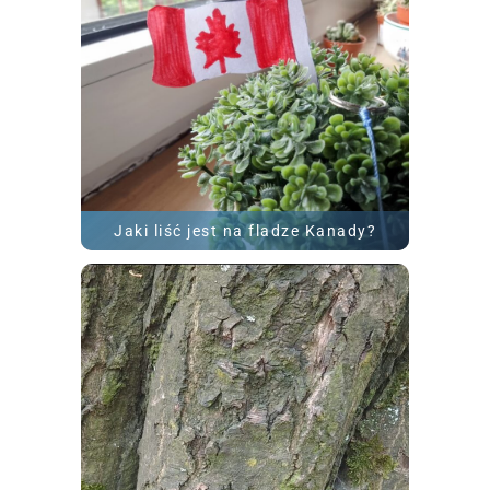
ROZWIĄŻ
Jaki liść jest na fladze Kanady?
ROZWIĄŻ