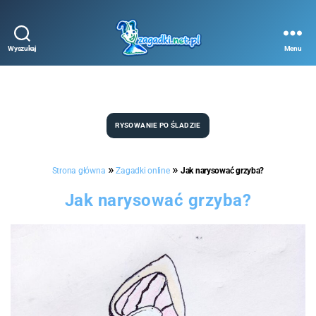
Wyszukaj
Menu
Zagadki
online
Kategorie
RYSOWANIE PO ŚLADZIE
»
»
Strona główna
Zagadki online
Jak narysować grzyba?
Jak narysować grzyba?